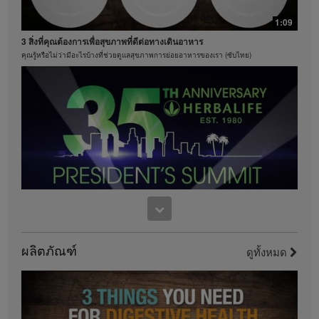
โปรดศึกษาในคู่มือสมาชิกหรือเยี่ยมชมเว็บไซต์
MyHerbalife.com
1:09
ทุกคนควรจะปรึกษาแพทย์ของตนเองก่อนเริ่มโปรแกรม
3 สิ่งที่คุณต้องการเพื่อสุขภาพที่ดีต่อทางเดินอาหาร
ควบคุมน้ำหนักใดๆ ผลิตภัณฑ์เฮอร์บาไลฟ์สามารถส่ง
คุณรู้หรือไม่ว่ามีอะไรบ้างที่ช่วยดูแลสุขภาพการย่อยอาหารของเรา (ซับไทย)
เสริมการดูแลและการควบคุมน้ำหนักเมื่อใช้เป็นส่วนหนึ่ง
ร่วมกับการควบคุมอาหารเท่านั้น แม้ว่าผลิตภัณฑ์บาง
ชนิดของเฮอร์บาไลฟ์อาจเหมาะที่จะนำมาใช้ทดแทนส่วน
1:15
หนึ่งของอาหารประจำวันของพวกเขา แต่ก็ไม่ควรถูกนำ
มาใช้ทดแทนการรับประทานอาหารทั้งหมดของบุคคลใดๆ
เฮอร์บาไลฟ์ครองอันดับหนึ่งของโลกในด้านเชคโปรตีน
และควรรับประทานอาหารประจำวันให้เพียงพออย่าง
ค้นหาคำตอบว่าทำไมเชคเฮอร์บาไลฟ์จึงอร่อย
น้อยหนึ่งมื้อ
วิดีโอจะมีอยู่เฉพาะในคลังวิดีโอของเฮอร์บาไลฟ์เท่านั้น
ซึ่งเป็นกรรมสิทธิ์ของและดูแลจัดการโดยเฮอร์บาไลฟ์
อินเตอร์เนชั่นแนล ออฟ อเมริกา อิงค์ คุณสามารถรับชม
วิดีโอ และหากวิดีโออนุญาตให้ดาวน์โหลดได้ คุณ
สามารถทำซ้ำและเผยแพร่วิดีโอในรูปแบบที่ครบถ้วนเพื่อ
9:38
วัตถุประสงค์ในการส่งเสริมธุรกิจเฮอร์บาไลฟ์ของคุณหรือ
งานฉลองครบรอบ 35 ปี ของเพรสซิเด้นท์ ทีม ซัมมิท
ผลิตภัณฑ์เฮอร์บาไลฟ์เท่านั้น อย่างไรก็ตาม คุณไม่
สามารถจำหน่ายหรือแสวงหากำไรจากการทำสำเนาและ
ผลิตภัณฑ์
เป็นส่วนหนึ่งของการเฉลิมฉลอง
ดูทั้งหมด
จัดจำหน่ายวิดีโอ การใช้รูปภาพ เสียง คำบรรยาย หรือ
บัญชีที่อยู่ในวิดีโอโดยไม่ได้รับความยินยอมเป็นลาย
ลักษณ์อักษรอย่างชัดเจนจาก เฮอร์บาไลฟ์ อินเตอร์
เนชั่นแนล ออฟ อเมริกาอิงค์ เป็นสิ่งต้องห้ามอย่าง
0:37
เคร่งครัด เฮอร์บาไลฟ์อาจขอให้คุณหยุดการใช้งานวิดีโอ