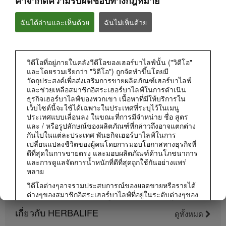
คำจำกัดความรับผิดชอบทางกฎหมาย
ฉันได้อ่านและเห็นด้วย
ฉันไม่เห็นด้วย
วิดีโอที่อยู่ภายในคลังวีดีโอของเฮอร์บาไลฟ์นั้น ("วิดีโอ"
0:50
และโดยรวมเรียกว่า "วิดีโอ") ถูกจัดทำขึ้นโดยมี
สิ่งที่ระบุบนฉลากผลิตภัณฑ์มีอยู่ในนั้นจริงไหม?
วัตถุประสงค์เพื่อส่งเสริมการขายผลิตภัณฑ์เฮอร์บาไลฟ์
และช่วยเหลือสมาชิกอิสระเฮอร์บาไลฟ์ในการดำเนิน
เฮอร์บาไลฟ์ให้ความโปร่งใสของข้อมูลส่วนผสมบนฉลาก
ธุรกิจเฮอร์บาไลฟ์ของพวกเขา เนื้อหาที่มีให้บริการใน
เว็บไซต์นี้จะใช้ได้เฉพาะในประเทศที่ระบุไว้ในเมนู
ประเทศแบบเลื่อนลง ในขณะที่การมีจำหน่าย ชื่อ สูตร
และ / หรือรูปลักษณ์ของผลิตภัณฑ์ที่กล่าวถึงอาจแตกต่าง
กันไปในแต่ละประเทศ พันธกิจเฮอร์บาไลฟ์ในการ
เปลี่ยนแปลงชีวิตของผู้คนโดยการมอบโอกาสทางธุรกิจที่
ดีที่สุดในการขายตรง และมอบผลิตภัณฑ์ด้านโภชนาการ
และการดูแลจัดการน้ำหนักที่ดีที่สุดถูกใช้กันอย่างแพร่
หลาย
วิดีโอต่างๆอาจรวมประสบการณ์ของยอดขายหรือรายได้
ต่างๆของสมาชิกอิสระเฮอร์บาไลฟ์ที่อยู่ในระดับต่างๆของ
แผนการตลาดและอาศัยอยู่ในประเทศต่างๆ รายได้เหล่า
เกี่ยวกับ HERBALIFE
นี้เป็นรายได้เฉพาะบุคคล (หรือเป็นเพียงตัวอย่าง) ที่นำมา
ดูทั้งหมด
0:46
แสดงและไม่ใช่รายได้โดยเฉลี่ย; หรือไม่ได้เป็นสิ่งรับ