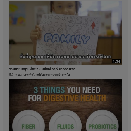
ประกันว่าคุณจะได้รับรายได้เท่ากัน สำหรับข้อมูลโดย
คุณประโยชน์ที่หลากหลายของว่านหางจระเข้
เฉลี่ยเกี่ยวกับงบการเงินล่าสุดสำหรับภูมิภาคที่คุณดำเนิน
เรียนรู้คุณประโยชน์และการจำกัดสารไม่พึงประสงค์
ธุรกิจอยู่นั้น โปรดดูจากเว็บไซต์ Herbalife.com หรือ
MyHerbalife.com
ในทำนองเดียวกัน คำยืนยันจากผู้ใช้จริงที่ระบุว่าสามารถ
ควบคุมน้ำหนักได้มากและ / หรืออย่างรวดเร็ว ไม่ถือว่า
เป็นปริมาณของน้ำหนักที่แต่ละบุคคลจะสามารถทำเช่น
เดียวกันได้ หรืออัตราในการควบคุมน้ำหนักที่บุคคลใด
บุคคลหนึ่งคาดหวังว่าจะทำได้ การควบคุมน้ำหนักของ
แต่ละบุคคลจะขึ้นอยู่กับการเผาผลาญพลังงานเฉพาะ
บุคคล พฤติกรรมการบริโภคและอาหารที่บริโภค น้ำหนัก
1:34
เริ่มต้น และรูปแบบการออกกำลังกาย ผู้บริโภคฟอร์มูล่า 1
วันละสองครั้งเพื่อเป็นส่วนหนึ่งของรูปแบบการดำเนิน
ร่วมสนับสนุนเพื่อช่วยเหลือเด็กๆ ที่ยากลำบาก
ชีวิตที่มีสุขภาพดี โดยทั่วไปสามารถคาดหวังที่จะสามารถ
มีเด็กๆ หลายคนทั่วโลกที่ต้องการความช่วยเหลือ
ควบคุมน้ำหนัได้ประมาณ 0.5-1 ปอนด์ต่อสัปดาห์ ผู้เข้า
0:47
ร่วมในการศึกษา 12 สัปดาห์แบบไม่ทราบผลิตภัณฑ์ที่ใช้
ใช้ฟอร์มูล่า 1 สองครั้งต่อวัน (หนึ่งครั้งเพื่อเป็นอาหารมื้อ
ชาคือหนึ่งในเครื่องดื่มที่ได้รับความนิยม
หลักและอีกหนึ่งครั้งเพื่อเป็นอาหารว่าง) ร่วมกับการรับ
เฮอร์บาไลฟ์ใส่ใจด้านคุณภาพการสกัดชา
ประทานอาหารที่มีแคลอรี่ลดลง และตั้งเป้าหมายการออก
กำลังกายไว้ 30 นาทีต่อวัน ผู้เข้าร่วมเลือกรับประทาน
อาหารที่มีโปรตีนสูงหรืออาหารที่มีโปรตีนในระดับ
มาตรฐาน ผลคือผู้เข้าร่วมในทั้งสองกลุ่มสามารถควบคุม
น้ำหนักได้ 8.5 ปอนด์ สำหรับข้อมูลเกี่ยวกับคำกล่าวอ้าง
ของการควบคุมน้ำหนักในภูมิภาคที่คุณดำเนินธุรกิจอยู่