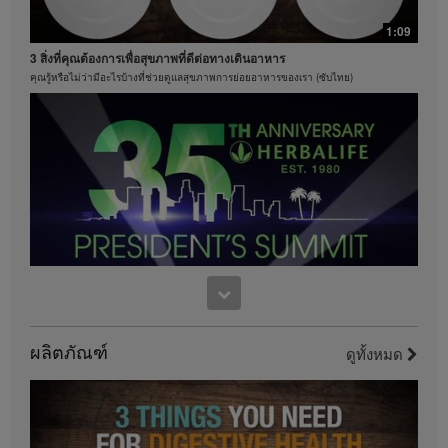
โปรดศึกษาในคู่มือสมาชิกหรือเยี่ยมชมเว็บไซต์
MyHerbalife.com
1:09
ทุกคนควรจะปรึกษาแพทย์ของตนเองก่อนเริ่มโปรแกรม
3 สิ่งที่คุณต้องการเพื่อสุขภาพที่ดีต่อทางเดินอาหาร
ควบคุมน้ำหนักใดๆ ผลิตภัณฑ์เฮอร์บาไลฟ์สามารถส่ง
คุณรู้หรือไม่ว่ามีอะไรบ้างที่ช่วยดูแลสุขภาพการย่อยอาหารของเรา (ซับไทย)
เสริมการดูแลและการควบคุมน้ำหนักเมื่อใช้เป็นส่วนหนึ่ง
ร่วมกับการควบคุมอาหารเท่านั้น แม้ว่าผลิตภัณฑ์บาง
ชนิดของเฮอร์บาไลฟ์อาจเหมาะที่จะนำมาใช้ทดแทนส่วน
1:15
หนึ่งของอาหารประจำวันของพวกเขา แต่ก็ไม่ควรถูกนำ
มาใช้ทดแทนการรับประทานอาหารทั้งหมดของบุคคลใดๆ
เฮอร์บาไลฟ์ครองอันดับหนึ่งของโลกในด้านเชคโปรตีน
และควรรับประทานอาหารประจำวันให้เพียงพออย่าง
ค้นหาคำตอบว่าทำไมเชคเฮอร์บาไลฟ์จึงอร่อย
น้อยหนึ่งมื้อ
วิดีโอจะมีอยู่เฉพาะในคลังวิดีโอของเฮอร์บาไลฟ์เท่านั้น
ซึ่งเป็นกรรมสิทธิ์ของและดูแลจัดการโดยเฮอร์บาไลฟ์
อินเตอร์เนชั่นแนล ออฟ อเมริกา อิงค์ คุณสามารถรับชม
วิดีโอ และหากวิดีโออนุญาตให้ดาวน์โหลดได้ คุณ
สามารถทำซ้ำและเผยแพร่วิดีโอในรูปแบบที่ครบถ้วนเพื่อ
9:38
วัตถุประสงค์ในการส่งเสริมธุรกิจเฮอร์บาไลฟ์ของคุณหรือ
งานฉลองครบรอบ 35 ปี ของเพรสซิเด้นท์ ทีม ซัมมิท
ผลิตภัณฑ์เฮอร์บาไลฟ์เท่านั้น อย่างไรก็ตาม คุณไม่
สามารถจำหน่ายหรือแสวงหากำไรจากการทำสำเนาและ
ผลิตภัณฑ์
เป็นส่วนหนึ่งของการเฉลิมฉลอง
ดูทั้งหมด
จัดจำหน่ายวิดีโอ การใช้รูปภาพ เสียง คำบรรยาย หรือ
บัญชีที่อยู่ในวิดีโอโดยไม่ได้รับความยินยอมเป็นลาย
ลักษณ์อักษรอย่างชัดเจนจาก เฮอร์บาไลฟ์ อินเตอร์
เนชั่นแนล ออฟ อเมริกาอิงค์ เป็นสิ่งต้องห้ามอย่าง
0:37
เคร่งครัด เฮอร์บาไลฟ์อาจขอให้คุณหยุดการใช้งานวิดีโอ