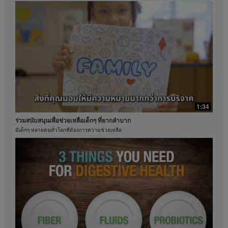
ประกันว่าคุณจะได้รับรายได้เท่ากัน สำหรับข้อมูลโดย
คุณประโยชน์ที่หลากหลายของว่านหางจระเข้
เฉลี่ยเกี่ยวกับงบการเงินล่าสุดสำหรับภูมิภาคที่คุณดำเนิน
เรียนรู้คุณประโยชน์และการจำกัดสารไม่พึงประสงค์
ธุรกิจอยู่นั้น โปรดดูจากเว็บไซต์ Herbalife.com หรือ
MyHerbalife.com
ในทำนองเดียวกัน คำยืนยันจากผู้ใช้จริงที่ระบุว่าสามารถ
ควบคุมน้ำหนักได้มากและ / หรืออย่างรวดเร็ว ไม่ถือว่า
เป็นปริมาณของน้ำหนักที่แต่ละบุคคลจะสามารถทำเช่น
เดียวกันได้ หรืออัตราในการควบคุมน้ำหนักที่บุคคลใด
บุคคลหนึ่งคาดหวังว่าจะทำได้ การควบคุมน้ำหนักของ
แต่ละบุคคลจะขึ้นอยู่กับการเผาผลาญพลังงานเฉพาะ
บุคคล พฤติกรรมการบริโภคและอาหารที่บริโภค น้ำหนัก
1:34
เริ่มต้น และรูปแบบการออกกำลังกาย ผู้บริโภคฟอร์มูล่า 1
วันละสองครั้งเพื่อเป็นส่วนหนึ่งของรูปแบบการดำเนิน
ร่วมสนับสนุนเพื่อช่วยเหลือเด็กๆ ที่ยากลำบาก
ชีวิตที่มีสุขภาพดี โดยทั่วไปสามารถคาดหวังที่จะสามารถ
มีเด็กๆ หลายคนทั่วโลกที่ต้องการความช่วยเหลือ
ควบคุมน้ำหนัได้ประมาณ 0.5-1 ปอนด์ต่อสัปดาห์ ผู้เข้า
0:47
ร่วมในการศึกษา 12 สัปดาห์แบบไม่ทราบผลิตภัณฑ์ที่ใช้
ใช้ฟอร์มูล่า 1 สองครั้งต่อวัน (หนึ่งครั้งเพื่อเป็นอาหารมื้อ
ชาคือหนึ่งในเครื่องดื่มที่ได้รับความนิยม
หลักและอีกหนึ่งครั้งเพื่อเป็นอาหารว่าง) ร่วมกับการรับ
เฮอร์บาไลฟ์ใส่ใจด้านคุณภาพการสกัดชา
ประทานอาหารที่มีแคลอรี่ลดลง และตั้งเป้าหมายการออก
กำลังกายไว้ 30 นาทีต่อวัน ผู้เข้าร่วมเลือกรับประทาน
อาหารที่มีโปรตีนสูงหรืออาหารที่มีโปรตีนในระดับ
มาตรฐาน ผลคือผู้เข้าร่วมในทั้งสองกลุ่มสามารถควบคุม
น้ำหนักได้ 8.5 ปอนด์ สำหรับข้อมูลเกี่ยวกับคำกล่าวอ้าง
ของการควบคุมน้ำหนักในภูมิภาคที่คุณดำเนินธุรกิจอยู่