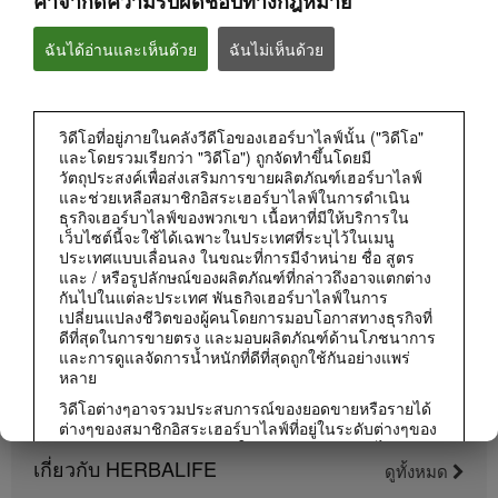
คำจำกัดความรับผิดชอบทางกฎหมาย
ฉันได้อ่านและเห็นด้วย
ฉันไม่เห็นด้วย
วิดีโอที่อยู่ภายในคลังวีดีโอของเฮอร์บาไลฟ์นั้น ("วิดีโอ"
0:50
และโดยรวมเรียกว่า "วิดีโอ") ถูกจัดทำขึ้นโดยมี
สิ่งที่ระบุบนฉลากผลิตภัณฑ์มีอยู่ในนั้นจริงไหม?
วัตถุประสงค์เพื่อส่งเสริมการขายผลิตภัณฑ์เฮอร์บาไลฟ์
และช่วยเหลือสมาชิกอิสระเฮอร์บาไลฟ์ในการดำเนิน
เฮอร์บาไลฟ์ให้ความโปร่งใสของข้อมูลส่วนผสมบนฉลาก
ธุรกิจเฮอร์บาไลฟ์ของพวกเขา เนื้อหาที่มีให้บริการใน
เว็บไซต์นี้จะใช้ได้เฉพาะในประเทศที่ระบุไว้ในเมนู
ประเทศแบบเลื่อนลง ในขณะที่การมีจำหน่าย ชื่อ สูตร
และ / หรือรูปลักษณ์ของผลิตภัณฑ์ที่กล่าวถึงอาจแตกต่าง
กันไปในแต่ละประเทศ พันธกิจเฮอร์บาไลฟ์ในการ
เปลี่ยนแปลงชีวิตของผู้คนโดยการมอบโอกาสทางธุรกิจที่
ดีที่สุดในการขายตรง และมอบผลิตภัณฑ์ด้านโภชนาการ
และการดูแลจัดการน้ำหนักที่ดีที่สุดถูกใช้กันอย่างแพร่
หลาย
วิดีโอต่างๆอาจรวมประสบการณ์ของยอดขายหรือรายได้
ต่างๆของสมาชิกอิสระเฮอร์บาไลฟ์ที่อยู่ในระดับต่างๆของ
แผนการตลาดและอาศัยอยู่ในประเทศต่างๆ รายได้เหล่า
เกี่ยวกับ HERBALIFE
นี้เป็นรายได้เฉพาะบุคคล (หรือเป็นเพียงตัวอย่าง) ที่นำมา
ดูทั้งหมด
0:46
แสดงและไม่ใช่รายได้โดยเฉลี่ย; หรือไม่ได้เป็นสิ่งรับ