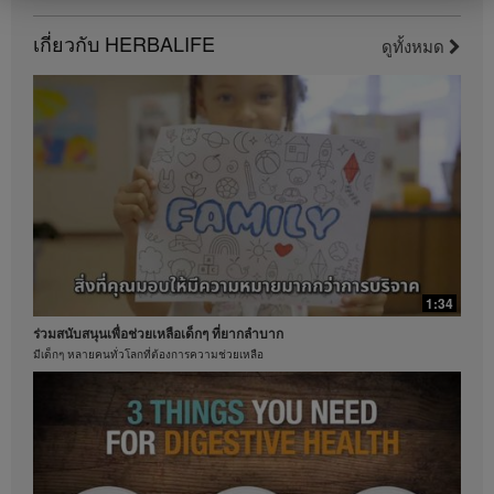
นี้เป็นรายได้เฉพาะบุคคล (หรือเป็นเพียงตัวอย่าง) ที่นำมา
แสดงและไม่ใช่รายได้โดยเฉลี่ย; หรือไม่ได้เป็นสิ่งรับ
เกี่ยวกับ HERBALIFE
ดูทั้งหมด
ประกันว่าคุณจะได้รับรายได้เท่ากัน สำหรับข้อมูลโดย
0:46
เฉลี่ยเกี่ยวกับงบการเงินล่าสุดสำหรับภูมิภาคที่คุณดำเนิน
คุณประโยชน์ที่หลากหลายของว่านหางจระเข้
ธุรกิจอยู่นั้น โปรดดูจากเว็บไซต์ Herbalife.com หรือ
MyHerbalife.com
เรียนรู้คุณประโยชน์และการจำกัดสารไม่พึงประสงค์
ในทำนองเดียวกัน คำยืนยันจากผู้ใช้จริงที่ระบุว่าสามารถ
ควบคุมน้ำหนักได้มากและ / หรืออย่างรวดเร็ว ไม่ถือว่า
เป็นปริมาณของน้ำหนักที่แต่ละบุคคลจะสามารถทำเช่น
เดียวกันได้ หรืออัตราในการควบคุมน้ำหนักที่บุคคลใด
บุคคลหนึ่งคาดหวังว่าจะทำได้ การควบคุมน้ำหนักของ
แต่ละบุคคลจะขึ้นอยู่กับการเผาผลาญพลังงานเฉพาะ
บุคคล พฤติกรรมการบริโภคและอาหารที่บริโภค น้ำหนัก
เริ่มต้น และรูปแบบการออกกำลังกาย ผู้บริโภคฟอร์มูล่า 1
วันละสองครั้งเพื่อเป็นส่วนหนึ่งของรูปแบบการดำเนิน
1:34
ชีวิตที่มีสุขภาพดี โดยทั่วไปสามารถคาดหวังที่จะสามารถ
ร่วมสนับสนุนเพื่อช่วยเหลือเด็กๆ ที่ยากลำบาก
ควบคุมน้ำหนัได้ประมาณ 0.5-1 ปอนด์ต่อสัปดาห์ ผู้เข้า
ร่วมในการศึกษา 12 สัปดาห์แบบไม่ทราบผลิตภัณฑ์ที่ใช้
มีเด็กๆ หลายคนทั่วโลกที่ต้องการความช่วยเหลือ
ใช้ฟอร์มูล่า 1 สองครั้งต่อวัน (หนึ่งครั้งเพื่อเป็นอาหารมื้อ
0:47
หลักและอีกหนึ่งครั้งเพื่อเป็นอาหารว่าง) ร่วมกับการรับ
ชาคือหนึ่งในเครื่องดื่มที่ได้รับความนิยม
ประทานอาหารที่มีแคลอรี่ลดลง และตั้งเป้าหมายการออก
กำลังกายไว้ 30 นาทีต่อวัน ผู้เข้าร่วมเลือกรับประทาน
เฮอร์บาไลฟ์ใส่ใจด้านคุณภาพการสกัดชา
อาหารที่มีโปรตีนสูงหรืออาหารที่มีโปรตีนในระดับ
มาตรฐาน ผลคือผู้เข้าร่วมในทั้งสองกลุ่มสามารถควบคุม