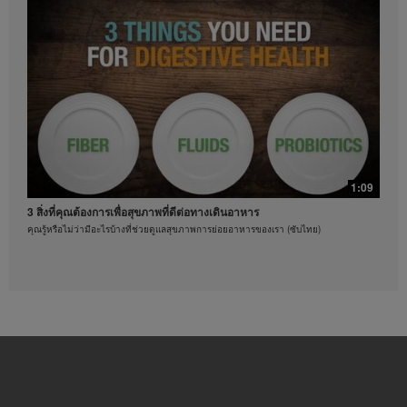
เนชั่นแนล ออฟ อเมริกาอิงค์ เป็นสิ่งต้องห้ามอย่าง
เคร่งครัด เฮอร์บาไลฟ์อาจขอให้คุณหยุดการใช้งานวิดีโอ
ได้ทุกเมื่อ
0:37
ออกกำลังกายด้วยท่าบริหารแบบผสม
ท่าบริหารร่างกายที่คุณทำตามได้
1:09
3 สิ่งที่คุณต้องการเพื่อสุขภาพที่ดีต่อทางเดินอาหาร
คุณรู้หรือไม่ว่ามีอะไรบ้างที่ช่วยดูแลสุขภาพการย่อยอาหารของเรา (ซับไทย)
0:21
3 วิธีดูแลสุขภาพหัวใจ
ท่าบริหารร่างกายที่คุณทำตามได้