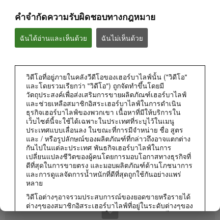
คำจำกัดความรับผิดชอบทางกฎหมาย
ฉันได้อ่านและเห็นด้วย
ฉันไม่เห็นด้วย
วิดีโอที่อยู่ภายในคลังวีดีโอของเฮอร์บาไลฟ์นั้น ("วิดีโอ"
และโดยรวมเรียกว่า "วิดีโอ") ถูกจัดทำขึ้นโดยมี
วัตถุประสงค์เพื่อส่งเสริมการขายผลิตภัณฑ์เฮอร์บาไลฟ์
0:50
และช่วยเหลือสมาชิกอิสระเฮอร์บาไลฟ์ในการดำเนิน
สิ่งที่ระบุบนฉลากผลิตภัณฑ์มีอยู่ในนั้นจริงไหม?
ธุรกิจเฮอร์บาไลฟ์ของพวกเขา เนื้อหาที่มีให้บริการใน
เฮอร์บาไลฟ์ให้ความโปร่งใสของข้อมูลส่วนผสมบนฉลาก
เว็บไซต์นี้จะใช้ได้เฉพาะในประเทศที่ระบุไว้ในเมนู
ประเทศแบบเลื่อนลง ในขณะที่การมีจำหน่าย ชื่อ สูตร
และ / หรือรูปลักษณ์ของผลิตภัณฑ์ที่กล่าวถึงอาจแตกต่าง
กันไปในแต่ละประเทศ พันธกิจเฮอร์บาไลฟ์ในการ
เปลี่ยนแปลงชีวิตของผู้คนโดยการมอบโอกาสทางธุรกิจที่
ดีที่สุดในการขายตรง และมอบผลิตภัณฑ์ด้านโภชนาการ
และการดูแลจัดการน้ำหนักที่ดีที่สุดถูกใช้กันอย่างแพร่
หลาย
วิดีโอต่างๆอาจรวมประสบการณ์ของยอดขายหรือรายได้
ต่างๆของสมาชิกอิสระเฮอร์บาไลฟ์ที่อยู่ในระดับต่างๆของ
แผนการตลาดและอาศัยอยู่ในประเทศต่างๆ รายได้เหล่า