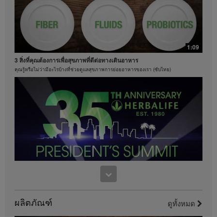
น้ำหนักได้ 8.5 ปอนด์ สำหรับข้อมูลเกี่ยวกับคำกล่าวอ้าง
ของการควบคุมน้ำหนักในภูมิภาคที่คุณดำเนินธุรกิจอยู่
โปรดศึกษาในคู่มือสมาชิกหรือเยี่ยมชมเว็บไซต์
MyHerbalife.com
ทุกคนควรจะปรึกษาแพทย์ของตนเองก่อนเริ่มโปรแกรม
1:09
ควบคุมน้ำหนักใดๆ ผลิตภัณฑ์เฮอร์บาไลฟ์สามารถส่ง
เสริมการดูแลและการควบคุมน้ำหนักเมื่อใช้เป็นส่วนหนึ่ง
3 สิ่งที่คุณต้องการเพื่อสุขภาพที่ดีต่อทางเดินอาหาร
ร่วมกับการควบคุมอาหารเท่านั้น แม้ว่าผลิตภัณฑ์บาง
คุณรู้หรือไม่ว่ามีอะไรบ้างที่ช่วยดูแลสุขภาพการย่อยอาหารของเรา (ซับไทย)
ชนิดของเฮอร์บาไลฟ์อาจเหมาะที่จะนำมาใช้ทดแทนส่วน
หนึ่งของอาหารประจำวันของพวกเขา แต่ก็ไม่ควรถูกนำ
มาใช้ทดแทนการรับประทานอาหารทั้งหมดของบุคคลใดๆ
1:15
และควรรับประทานอาหารประจำวันให้เพียงพออย่าง
เฮอร์บาไลฟ์ครองอันดับหนึ่งของโลกในด้านเชคโปรตีน
น้อยหนึ่งมื้อ
ค้นหาคำตอบว่าทำไมเชคเฮอร์บาไลฟ์จึงอร่อย
วิดีโอจะมีอยู่เฉพาะในคลังวิดีโอของเฮอร์บาไลฟ์เท่านั้น
ซึ่งเป็นกรรมสิทธิ์ของและดูแลจัดการโดยเฮอร์บาไลฟ์
อินเตอร์เนชั่นแนล ออฟ อเมริกา อิงค์ คุณสามารถรับชม
วิดีโอ และหากวิดีโออนุญาตให้ดาวน์โหลดได้ คุณ
สามารถทำซ้ำและเผยแพร่วิดีโอในรูปแบบที่ครบถ้วนเพื่อ
วัตถุประสงค์ในการส่งเสริมธุรกิจเฮอร์บาไลฟ์ของคุณหรือ
ผลิตภัณฑ์เฮอร์บาไลฟ์เท่านั้น อย่างไรก็ตาม คุณไม่
9:38
สามารถจำหน่ายหรือแสวงหากำไรจากการทำสำเนาและ
งานฉลองครบรอบ 35 ปี ของเพรสซิเด้นท์ ทีม ซัมมิท
จัดจำหน่ายวิดีโอ การใช้รูปภาพ เสียง คำบรรยาย หรือ
ผลิตภัณฑ์
เป็นส่วนหนึ่งของการเฉลิมฉลอง
บัญชีที่อยู่ในวิดีโอโดยไม่ได้รับความยินยอมเป็นลาย
ดูทั้งหมด
ลักษณ์อักษรอย่างชัดเจนจาก เฮอร์บาไลฟ์ อินเตอร์