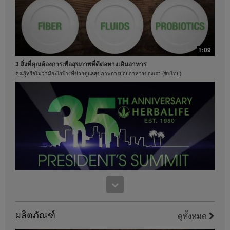
น้ำหนักได้ 8.5 ปอนด์ สำหรับข้อมูลเกี่ยวกับคำกล่าวอ้าง
ของการควบคุมน้ำหนักในภูมิภาคที่คุณดำเนินธุรกิจอยู่
โปรดศึกษาในคู่มือสมาชิกหรือเยี่ยมชมเว็บไซต์
MyHerbalife.com
ทุกคนควรจะปรึกษาแพทย์ของตนเองก่อนเริ่มโปรแกรม
1:09
ควบคุมน้ำหนักใดๆ ผลิตภัณฑ์เฮอร์บาไลฟ์สามารถส่ง
เสริมการดูแลและการควบคุมน้ำหนักเมื่อใช้เป็นส่วนหนึ่ง
3 สิ่งที่คุณต้องการเพื่อสุขภาพที่ดีต่อทางเดินอาหาร
ร่วมกับการควบคุมอาหารเท่านั้น แม้ว่าผลิตภัณฑ์บาง
คุณรู้หรือไม่ว่ามีอะไรบ้างที่ช่วยดูแลสุขภาพการย่อยอาหารของเรา (ซับไทย)
ชนิดของเฮอร์บาไลฟ์อาจเหมาะที่จะนำมาใช้ทดแทนส่วน
หนึ่งของอาหารประจำวันของพวกเขา แต่ก็ไม่ควรถูกนำ
มาใช้ทดแทนการรับประทานอาหารทั้งหมดของบุคคลใดๆ
1:15
และควรรับประทานอาหารประจำวันให้เพียงพออย่าง
เฮอร์บาไลฟ์ครองอันดับหนึ่งของโลกในด้านเชคโปรตีน
น้อยหนึ่งมื้อ
ค้นหาคำตอบว่าทำไมเชคเฮอร์บาไลฟ์จึงอร่อย
วิดีโอจะมีอยู่เฉพาะในคลังวิดีโอของเฮอร์บาไลฟ์เท่านั้น
ซึ่งเป็นกรรมสิทธิ์ของและดูแลจัดการโดยเฮอร์บาไลฟ์
อินเตอร์เนชั่นแนล ออฟ อเมริกา อิงค์ คุณสามารถรับชม
วิดีโอ และหากวิดีโออนุญาตให้ดาวน์โหลดได้ คุณ
สามารถทำซ้ำและเผยแพร่วิดีโอในรูปแบบที่ครบถ้วนเพื่อ
วัตถุประสงค์ในการส่งเสริมธุรกิจเฮอร์บาไลฟ์ของคุณหรือ
ผลิตภัณฑ์เฮอร์บาไลฟ์เท่านั้น อย่างไรก็ตาม คุณไม่
9:38
สามารถจำหน่ายหรือแสวงหากำไรจากการทำสำเนาและ
งานฉลองครบรอบ 35 ปี ของเพรสซิเด้นท์ ทีม ซัมมิท
จัดจำหน่ายวิดีโอ การใช้รูปภาพ เสียง คำบรรยาย หรือ
ผลิตภัณฑ์
เป็นส่วนหนึ่งของการเฉลิมฉลอง
บัญชีที่อยู่ในวิดีโอโดยไม่ได้รับความยินยอมเป็นลาย
ดูทั้งหมด
ลักษณ์อักษรอย่างชัดเจนจาก เฮอร์บาไลฟ์ อินเตอร์