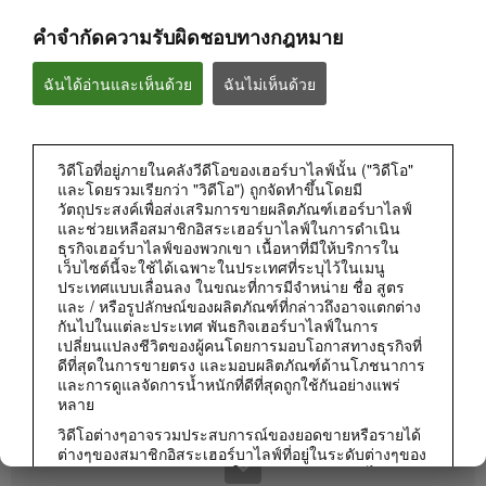
คำจำกัดความรับผิดชอบทางกฎหมาย
ฉันได้อ่านและเห็นด้วย
ฉันไม่เห็นด้วย
วิดีโอที่อยู่ภายในคลังวีดีโอของเฮอร์บาไลฟ์นั้น ("วิดีโอ"
และโดยรวมเรียกว่า "วิดีโอ") ถูกจัดทำขึ้นโดยมี
วัตถุประสงค์เพื่อส่งเสริมการขายผลิตภัณฑ์เฮอร์บาไลฟ์
0:50
และช่วยเหลือสมาชิกอิสระเฮอร์บาไลฟ์ในการดำเนิน
สิ่งที่ระบุบนฉลากผลิตภัณฑ์มีอยู่ในนั้นจริงไหม?
ธุรกิจเฮอร์บาไลฟ์ของพวกเขา เนื้อหาที่มีให้บริการใน
เฮอร์บาไลฟ์ให้ความโปร่งใสของข้อมูลส่วนผสมบนฉลาก
เว็บไซต์นี้จะใช้ได้เฉพาะในประเทศที่ระบุไว้ในเมนู
ประเทศแบบเลื่อนลง ในขณะที่การมีจำหน่าย ชื่อ สูตร
และ / หรือรูปลักษณ์ของผลิตภัณฑ์ที่กล่าวถึงอาจแตกต่าง
กันไปในแต่ละประเทศ พันธกิจเฮอร์บาไลฟ์ในการ
เปลี่ยนแปลงชีวิตของผู้คนโดยการมอบโอกาสทางธุรกิจที่
ดีที่สุดในการขายตรง และมอบผลิตภัณฑ์ด้านโภชนาการ
และการดูแลจัดการน้ำหนักที่ดีที่สุดถูกใช้กันอย่างแพร่
หลาย
วิดีโอต่างๆอาจรวมประสบการณ์ของยอดขายหรือรายได้
ต่างๆของสมาชิกอิสระเฮอร์บาไลฟ์ที่อยู่ในระดับต่างๆของ
แผนการตลาดและอาศัยอยู่ในประเทศต่างๆ รายได้เหล่า