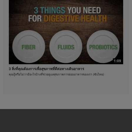
เนชั่นแนล ออฟ อเมริกาอิงค์ เป็นสิ่งต้องห้ามอย่าง
เคร่งครัด เฮอร์บาไลฟ์อาจขอให้คุณหยุดการใช้งานวิดีโอ
ได้ทุกเมื่อ
0:37
ออกกำลังกายด้วยท่าบริหารแบบผสม
ท่าบริหารร่างกายที่คุณทำตามได้
1:09
3 สิ่งที่คุณต้องการเพื่อสุขภาพที่ดีต่อทางเดินอาหาร
คุณรู้หรือไม่ว่ามีอะไรบ้างที่ช่วยดูแลสุขภาพการย่อยอาหารของเรา (ซับไทย)
0:21
3 วิธีดูแลสุขภาพหัวใจ
ท่าบริหารร่างกายที่คุณทำตามได้