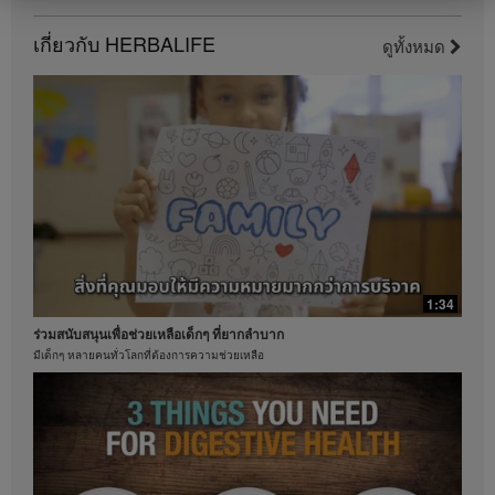
นี้เป็นรายได้เฉพาะบุคคล (หรือเป็นเพียงตัวอย่าง) ที่นำมา
แสดงและไม่ใช่รายได้โดยเฉลี่ย; หรือไม่ได้เป็นสิ่งรับ
เกี่ยวกับ HERBALIFE
ดูทั้งหมด
ประกันว่าคุณจะได้รับรายได้เท่ากัน สำหรับข้อมูลโดย
0:46
เฉลี่ยเกี่ยวกับงบการเงินล่าสุดสำหรับภูมิภาคที่คุณดำเนิน
คุณประโยชน์ที่หลากหลายของว่านหางจระเข้
ธุรกิจอยู่นั้น โปรดดูจากเว็บไซต์ Herbalife.com หรือ
MyHerbalife.com
เรียนรู้คุณประโยชน์และการจำกัดสารไม่พึงประสงค์
ในทำนองเดียวกัน คำยืนยันจากผู้ใช้จริงที่ระบุว่าสามารถ
ควบคุมน้ำหนักได้มากและ / หรืออย่างรวดเร็ว ไม่ถือว่า
เป็นปริมาณของน้ำหนักที่แต่ละบุคคลจะสามารถทำเช่น
เดียวกันได้ หรืออัตราในการควบคุมน้ำหนักที่บุคคลใด
บุคคลหนึ่งคาดหวังว่าจะทำได้ การควบคุมน้ำหนักของ
แต่ละบุคคลจะขึ้นอยู่กับการเผาผลาญพลังงานเฉพาะ
บุคคล พฤติกรรมการบริโภคและอาหารที่บริโภค น้ำหนัก
เริ่มต้น และรูปแบบการออกกำลังกาย ผู้บริโภคฟอร์มูล่า 1
วันละสองครั้งเพื่อเป็นส่วนหนึ่งของรูปแบบการดำเนิน
1:34
ชีวิตที่มีสุขภาพดี โดยทั่วไปสามารถคาดหวังที่จะสามารถ
ร่วมสนับสนุนเพื่อช่วยเหลือเด็กๆ ที่ยากลำบาก
ควบคุมน้ำหนัได้ประมาณ 0.5-1 ปอนด์ต่อสัปดาห์ ผู้เข้า
ร่วมในการศึกษา 12 สัปดาห์แบบไม่ทราบผลิตภัณฑ์ที่ใช้
มีเด็กๆ หลายคนทั่วโลกที่ต้องการความช่วยเหลือ
ใช้ฟอร์มูล่า 1 สองครั้งต่อวัน (หนึ่งครั้งเพื่อเป็นอาหารมื้อ
0:47
หลักและอีกหนึ่งครั้งเพื่อเป็นอาหารว่าง) ร่วมกับการรับ
ชาคือหนึ่งในเครื่องดื่มที่ได้รับความนิยม
ประทานอาหารที่มีแคลอรี่ลดลง และตั้งเป้าหมายการออก
กำลังกายไว้ 30 นาทีต่อวัน ผู้เข้าร่วมเลือกรับประทาน
เฮอร์บาไลฟ์ใส่ใจด้านคุณภาพการสกัดชา
อาหารที่มีโปรตีนสูงหรืออาหารที่มีโปรตีนในระดับ
มาตรฐาน ผลคือผู้เข้าร่วมในทั้งสองกลุ่มสามารถควบคุม