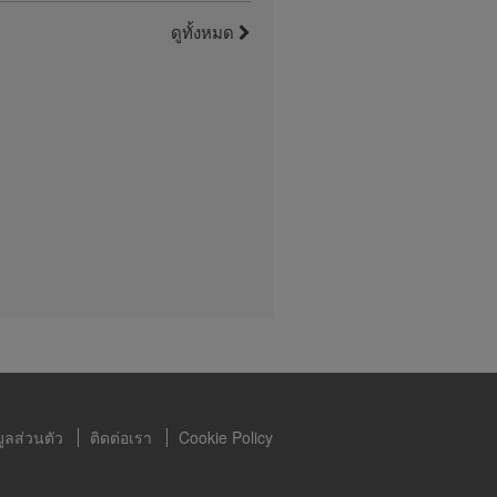
กี่ยวกับคำกล่าว
ี่ยมชมเว็บไซต์
ดูทั้งหมด
1:01
0:55
บาไลฟ์สามารถ
ันกับ
เลือกสร้างความฟิตแบบสร้าง
 แม้ว่า
กล้ามเนื้อหลัง
ะจำวันของพวก
ารที่ดีไปกับ
เลือกสร้างความฟิตด้วยการสร้าง
กล้ามเนื้อหลัง
ับประทานอาหาร
ดการโดยเฮอร์บา
ห้ดาวน์โหลดได้
ิจเฮอร์บาไลฟ์
งหากำไรจากการ
ม่ได้รับความ
์ เป็นสิ่งต้อง
ูลส่วนตัว
ติดต่อเรา
Cookie Policy