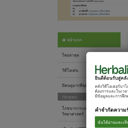
หน้าแรก
ใหม่ล่าสุด
วิดีโอเด่น
ยินดีต้อนรับสู่คล
มีคนดูมากที่สุด
คลังวิดีโอเฮอร์บาไ
ต้องการและในเวลาท
มีข้อมูลและการฝึกฝ
เรียกดูช่อง
โภชนาการและ
คำจำกัดความ
วิทยาศาสตร์
ฉันได้อ่านและเห็