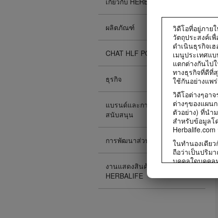
เกี่ยวกับ HERBALIFE
ผลิตภัณฑ์
วิดีโอที่อยู่ภา
วัตถุประสงค์เพ
ดำเนินธุรกิจเฮ
CHAT HLF PODCAST
เมนูประเทศแบบเ
แตกต่างกันไปใ
ทางธุรกิจที่ดี
ธุรกิจ
ใช้กันอย่างแพร
วิดีโอต่างๆอา
ต่างๆของแผนกา
แบรนด์และการเป็นผู้
ตัวอย่าง) ที่นำ
สนับสนุน
สำหรับข้อมูลโดย
Herbalife.com
การพัฒนาส่วนบุคคล
ในทำนองเดียวกั
ถือว่าเป็นปริม
บุคคลใดบุคคลห
งานแสดงสินค้าของ
พลังงานเฉพาะบ
HERBALIFE
กาย ผู้บริโภคฟอ
สามารถคาดหวัง
สัปดาห์แบบไม่ทร
หนึ่งครั้งเพื่
กายไว้ 30 นาที