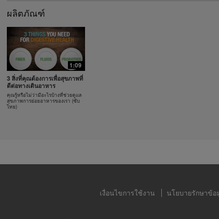
ู้เข้าร่วมในทั้งสองกลุ่มสามารถควบคุมน้ำหนักได้ 8.5 ปอนด์ สำหรับข้อมูลเ
ผลิตภัณฑ์
ุมน้ำหนักในภูมิภาคที่คุณดำเนินธุรกิจอยู่ โปรดศึกษาในคู่มือสมาชิกหรือเย
om
0:53
0:30
กษาแพทย์ของตนเองก่อนเริ่มโปรแกรมควบคุมน้ำหนักใดๆ ผลิตภัณฑ์เฮอร์
เลือกสร้างความฟิตแบบเน้น
ดูแลสุขภาพภูมิคุ้มก
กล้ามแขน
ดร.เดวิด ฮีเบอร์
ออกกำลังกายไปกับท่า Body
ลและการควบคุมน้ำหนักเมื่อใช้เป็นส่วนหนึ่งร่วมกับการควบคุมอาหารเท่านั้น
Band Burn
ชนิดของเฮอร์บาไลฟ์อาจเหมาะที่จะนำมาใช้ทดแทนส่วนหนึ่งของอาหารปร
เลือกสร้างความฟิตกันแบบง่ายๆ เพื่อ
แบ่งปันพลังแห่งโภชนาก
สุขภาพที่ดี
ผู้เชี่ยวชาญของเรา
ท่าบริหารร่างกายที่คุณทำตามได้
ควรถูกนำมาใช้ทดแทนการรับประทานอาหารทั้งหมดของบุคคลใดๆ และควรร
1:09
งพออย่างน้อยหนึ่งมื้อ
3 สิ่งที่คุณต้องการเพื่อสุขภาพที่
เฉพาะในคลังวิดีโอของเฮอร์บาไลฟ์เท่านั้น ซึ่งเป็นกรรมสิทธิ์ของและดูแลจั
ดีต่อทางเดินอาหาร
นชั่นแนล ออฟ อเมริกา อิงค์ คุณสามารถรับชมวิดีโอ และหากวิดีโออนุญาตใ
คุณรู้หรือไม่ว่ามีอะไรบ้างที่ช่วยดูแล
และเผยแพร่วิดีโอในรูปแบบที่ครบถ้วนเพื่อวัตถุประสงค์ในการส่งเสริมธุรก
สุขภาพการย่อยอาหารของเรา (ซับ
ไทย)
ตภัณฑ์เฮอร์บาไลฟ์เท่านั้น อย่างไรก็ตาม คุณไม่สามารถจำหน่ายหรือแสว
ำหน่ายวิดีโอ การใช้รูปภาพ เสียง คำบรรยาย หรือบัญชีที่อยู่ในวิดีโอโดยไ
ักษณ์อักษรอย่างชัดเจนจาก เฮอร์บาไลฟ์ อินเตอร์เนชั่นแนล ออฟ อเมริกาอิงค
ครัด เฮอร์บาไลฟ์อาจขอให้คุณหยุดการใช้งานวิดีโอได้ทุกเมื่อ
เงื่อนไขการใช้งาน
นโยบายรักษาข้อม