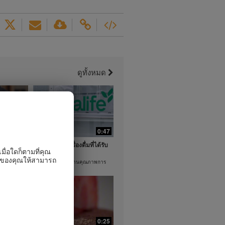
ดูทั้งหมด
0:46
0:47
ลากหลายของ
ชาคือหนึ่งในเครื่องดื่มที่ได้รับ
มื่อใดก็ตามที่คุณ
ความนิยม
ิจของคุณให้สามารถ
ละการจำกัด
เฮอร์บาไลฟ์ใส่ใจด้านคุณภาพการ
สกัดชา
0:21
0:25