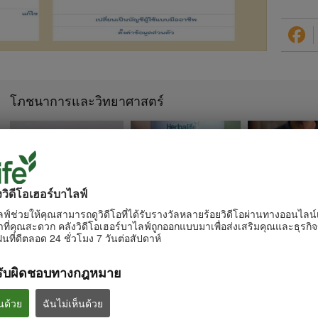
โภชนาการและวิทยาศาสตร์
1:34
0:50
ังวิดีโอเฮอร์บาไลฟ์
อะไรอยู่ในผลิตภัณฑ์ของเฮอร์
สิ่งที่ระบุบนฉลากผลิตภัณฑ์มี
คุณประโยชน์ที่ห
บาไลฟ์
ลฟ์ช่วยให้คุณสามารถดูวิดีโอที่ได้รับรางวัลหลายร้อยวิดีโอผ่านทางออนไลน์เ
อยู่ในนั้นจริงไหม?
ว่านหางจระเข้
ทุกขั้นตอนการผลิตได้รับการควบคุม
ี่คุณสะดวก คลังวิดีโอเฮอร์บาไลฟ์ถูกออกแบบมาเพื่อส่งเสริมคุณและธุรก
เฮอร์บาไลฟ์ให้ความโปร่งใสของ
เรียนรู้คุณประโยชน์แ
ดูแลอย่างเข้มงวด
ข้อมูลส่วนผสมบนฉลาก
สารไม่พึงประสงค์
นที่ดีตลอด 24 ชั่วโมง 7 วันต่อสัปดาห์
รับผิดชอบทางกฎหมาย
นด้วย
ฉันไม่เห็นด้วย
0:37
1:15