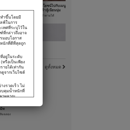
วใจ
อร่อยและได้ประโยชน์ไปกับเมนู
ช็อกโกแลตมูสเต้าหู้เนียนนุ่ม
ุณทำตามได้
สูตรของว่างที่คุณทำตามได้
ดทำขึ้นโดยมี
ไลฟ์ในการ
เทศที่ระบุไว้ใน
์ที่กล่าวถึงอาจ
การมอบโอกาส
ที่ดีที่สุดถูก
0:28
0:31
่อยู่ในระดับ
ล เลมอน ม็
เมนูง่าย ๆ สัมผัสถึงช็อกโกแลต
หรือเป็นเพียง
เน้น ๆ กับมัดพายเชค
ดูทั้งหมด
บรายได้เท่ากัน
ำตามได้
สูตรเชคที่คุณทำตามได้
ดดูจากเว็บไซต์
่างรวดเร็ว ไม่
คุมน้ำหนักที่
0:30
0:58
รเผาผลาญ
9:38
บการออกกำลัง
บท่าแบบ
ออกกำลังกายไปกับท่าแบบ
5 ปี ของ
าพดี โดยทั่วไป
โยคะ
มมิท
นการศึกษา 12
ุณทำตามได้
ท่าบริหารร่างกายที่คุณทำตามได้
ฉลิมฉลอง
้อหลักและอีก
ายการออกกำลัง
ในระดับ