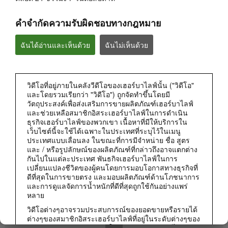
คำจำกัดความรับผิดชอบทางกฎหมาย
ฉันได้อ่านและเห็นด้วย
ฉันไม่เห็นด้วย
วิดีโอที่อยู่ภายในคลังวีดีโอของเฮอร์บาไลฟ์นั้น ("วิดีโอ"
และโดยรวมเรียกว่า "วิดีโอ") ถูกจัดทำขึ้นโดยมี
วัตถุประสงค์เพื่อส่งเสริมการขายผลิตภัณฑ์เฮอร์บาไลฟ์
0:50
และช่วยเหลือสมาชิกอิสระเฮอร์บาไลฟ์ในการดำเนิน
ธุรกิจเฮอร์บาไลฟ์ของพวกเขา เนื้อหาที่มีให้บริการใน
สิ่งที่ระบุบนฉลากผลิตภัณฑ์มีอยู่ในนั้นจริงไหม?
เว็บไซต์นี้จะใช้ได้เฉพาะในประเทศที่ระบุไว้ในเมนู
เฮอร์บาไลฟ์ให้ความโปร่งใสของข้อมูลส่วนผสมบนฉลาก
ประเทศแบบเลื่อนลง ในขณะที่การมีจำหน่าย ชื่อ สูตร
และ / หรือรูปลักษณ์ของผลิตภัณฑ์ที่กล่าวถึงอาจแตกต่าง
กันไปในแต่ละประเทศ พันธกิจเฮอร์บาไลฟ์ในการ
เปลี่ยนแปลงชีวิตของผู้คนโดยการมอบโอกาสทางธุรกิจที่
ดีที่สุดในการขายตรง และมอบผลิตภัณฑ์ด้านโภชนาการ
และการดูแลจัดการน้ำหนักที่ดีที่สุดถูกใช้กันอย่างแพร่
หลาย
วิดีโอต่างๆอาจรวมประสบการณ์ของยอดขายหรือรายได้
ต่างๆของสมาชิกอิสระเฮอร์บาไลฟ์ที่อยู่ในระดับต่างๆของ
แผนการตลาดและอาศัยอยู่ในประเทศต่างๆ รายได้เหล่า