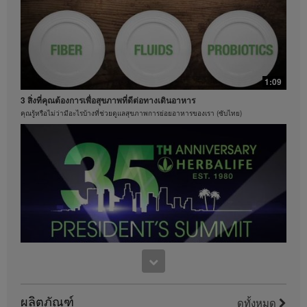
น้ำหนักได้ 8.5 ปอนด์ สำหรับข้อมูลเกี่ยวกับคำกล่าวอ้าง
ของการควบคุมน้ำหนักในภูมิภาคที่คุณดำเนินธุรกิจอยู่
โปรดศึกษาในคู่มือสมาชิกหรือเยี่ยมชมเว็บไซต์
MyHerbalife.com
ทุกคนควรจะปรึกษาแพทย์ของตนเองก่อนเริ่มโปรแกรม
ควบคุมน้ำหนักใดๆ ผลิตภัณฑ์เฮอร์บาไลฟ์สามารถส่ง
1:09
เสริมการดูแลและการควบคุมน้ำหนักเมื่อใช้เป็นส่วนหนึ่ง
3 สิ่งที่คุณต้องการเพื่อสุขภาพที่ดีต่อทางเดินอาหาร
ร่วมกับการควบคุมอาหารเท่านั้น แม้ว่าผลิตภัณฑ์บาง
ชนิดของเฮอร์บาไลฟ์อาจเหมาะที่จะนำมาใช้ทดแทนส่วน
คุณรู้หรือไม่ว่ามีอะไรบ้างที่ช่วยดูแลสุขภาพการย่อยอาหารของเรา (ซับไทย)
หนึ่งของอาหารประจำวันของพวกเขา แต่ก็ไม่ควรถูกนำ
มาใช้ทดแทนการรับประทานอาหารทั้งหมดของบุคคลใดๆ
และควรรับประทานอาหารประจำวันให้เพียงพออย่าง
1:15
น้อยหนึ่งมื้อ
เฮอร์บาไลฟ์ครองอันดับหนึ่งของโลกในด้านเชคโปรตีน
วิดีโอจะมีอยู่เฉพาะในคลังวิดีโอของเฮอร์บาไลฟ์เท่านั้น
ค้นหาคำตอบว่าทำไมเชคเฮอร์บาไลฟ์จึงอร่อย
ซึ่งเป็นกรรมสิทธิ์ของและดูแลจัดการโดยเฮอร์บาไลฟ์
อินเตอร์เนชั่นแนล ออฟ อเมริกา อิงค์ คุณสามารถรับชม
วิดีโอ และหากวิดีโออนุญาตให้ดาวน์โหลดได้ คุณ
สามารถทำซ้ำและเผยแพร่วิดีโอในรูปแบบที่ครบถ้วนเพื่อ
วัตถุประสงค์ในการส่งเสริมธุรกิจเฮอร์บาไลฟ์ของคุณหรือ
ผลิตภัณฑ์เฮอร์บาไลฟ์เท่านั้น อย่างไรก็ตาม คุณไม่
9:38
สามารถจำหน่ายหรือแสวงหากำไรจากการทำสำเนาและ
จัดจำหน่ายวิดีโอ การใช้รูปภาพ เสียง คำบรรยาย หรือ
งานฉลองครบรอบ 35 ปี ของเพรสซิเด้นท์ ทีม ซัมมิท
บัญชีที่อยู่ในวิดีโอโดยไม่ได้รับความยินยอมเป็นลาย
ผลิตภัณฑ์
เป็นส่วนหนึ่งของการเฉลิมฉลอง
ดูทั้งหมด
ลักษณ์อักษรอย่างชัดเจนจาก เฮอร์บาไลฟ์ อินเตอร์