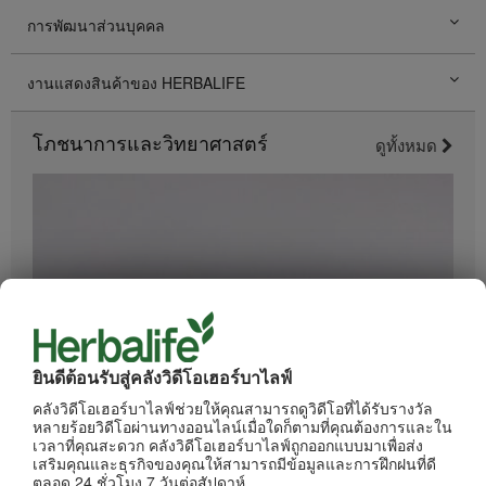
การพัฒนาส่วนบุคคล
งานแสดงสินค้าของ HERBALIFE
โภชนาการและวิทยาศาสตร์
ดูทั้งหมด
ยินดีต้อนรับสู่คลังวิดีโอเฮอร์บาไลฟ์
1:34
คลังวิดีโอเฮอร์บาไลฟ์ช่วยให้คุณสามารถดูวิดีโอที่ได้รับรางวัล
หลายร้อยวิดีโอผ่านทางออนไลน์เมื่อใดก็ตามที่คุณต้องการและใน
อะไรอยู่ในผลิตภัณฑ์ของเฮอร์บาไลฟ์
เวลาที่คุณสะดวก คลังวิดีโอเฮอร์บาไลฟ์ถูกออกแบบมาเพื่อส่ง
ทุกขั้นตอนการผลิตได้รับการควบคุมดูแลอย่างเข้มงวด
เสริมคุณและธุรกิจของคุณให้สามารถมีข้อมูลและการฝึกฝนที่ดี
ตลอด 24 ชั่วโมง 7 วันต่อสัปดาห์