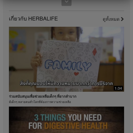
นี้เป็นรายได้เฉพาะบุคคล (หรือเป็นเพียงตัวอย่าง) ที่นำมา
แสดงและไม่ใช่รายได้โดยเฉลี่ย; หรือไม่ได้เป็นสิ่งรับ
ประกันว่าคุณจะได้รับรายได้เท่ากัน สำหรับข้อมูลโดย
เกี่ยวกับ HERBALIFE
ดูทั้งหมด
0:46
เฉลี่ยเกี่ยวกับงบการเงินล่าสุดสำหรับภูมิภาคที่คุณดำเนิน
ธุรกิจอยู่นั้น โปรดดูจากเว็บไซต์ Herbalife.com หรือ
คุณประโยชน์ที่หลากหลายของว่านหางจระเข้
MyHerbalife.com
เรียนรู้คุณประโยชน์และการจำกัดสารไม่พึงประสงค์
ในทำนองเดียวกัน คำยืนยันจากผู้ใช้จริงที่ระบุว่าสามารถ
ควบคุมน้ำหนักได้มากและ / หรืออย่างรวดเร็ว ไม่ถือว่า
เป็นปริมาณของน้ำหนักที่แต่ละบุคคลจะสามารถทำเช่น
เดียวกันได้ หรืออัตราในการควบคุมน้ำหนักที่บุคคลใด
บุคคลหนึ่งคาดหวังว่าจะทำได้ การควบคุมน้ำหนักของ
แต่ละบุคคลจะขึ้นอยู่กับการเผาผลาญพลังงานเฉพาะ
บุคคล พฤติกรรมการบริโภคและอาหารที่บริโภค น้ำหนัก
เริ่มต้น และรูปแบบการออกกำลังกาย ผู้บริโภคฟอร์มูล่า 1
วันละสองครั้งเพื่อเป็นส่วนหนึ่งของรูปแบบการดำเนิน
ชีวิตที่มีสุขภาพดี โดยทั่วไปสามารถคาดหวังที่จะสามารถ
1:34
ควบคุมน้ำหนัได้ประมาณ 0.5-1 ปอนด์ต่อสัปดาห์ ผู้เข้า
ร่วมสนับสนุนเพื่อช่วยเหลือเด็กๆ ที่ยากลำบาก
ร่วมในการศึกษา 12 สัปดาห์แบบไม่ทราบผลิตภัณฑ์ที่ใช้
มีเด็กๆ หลายคนทั่วโลกที่ต้องการความช่วยเหลือ
ใช้ฟอร์มูล่า 1 สองครั้งต่อวัน (หนึ่งครั้งเพื่อเป็นอาหารมื้อ
หลักและอีกหนึ่งครั้งเพื่อเป็นอาหารว่าง) ร่วมกับการรับ
0:47
ประทานอาหารที่มีแคลอรี่ลดลง และตั้งเป้าหมายการออก
ชาคือหนึ่งในเครื่องดื่มที่ได้รับความนิยม
กำลังกายไว้ 30 นาทีต่อวัน ผู้เข้าร่วมเลือกรับประทาน
เฮอร์บาไลฟ์ใส่ใจด้านคุณภาพการสกัดชา
อาหารที่มีโปรตีนสูงหรืออาหารที่มีโปรตีนในระดับ
มาตรฐาน ผลคือผู้เข้าร่วมในทั้งสองกลุ่มสามารถควบคุม