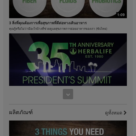
โปรดศึกษาในคู่มือสมาชิกหรือเยี่ยมชมเว็บไซต์
MyHerbalife.com
1:09
ทุกคนควรจะปรึกษาแพทย์ของตนเองก่อนเริ่มโปรแกรม
ควบคุมน้ำหนักใดๆ ผลิตภัณฑ์เฮอร์บาไลฟ์สามารถส่ง
3 สิ่งที่คุณต้องการเพื่อสุขภาพที่ดีต่อทางเดินอาหาร
เสริมการดูแลและการควบคุมน้ำหนักเมื่อใช้เป็นส่วนหนึ่ง
คุณรู้หรือไม่ว่ามีอะไรบ้างที่ช่วยดูแลสุขภาพการย่อยอาหารของเรา (ซับไทย)
ร่วมกับการควบคุมอาหารเท่านั้น แม้ว่าผลิตภัณฑ์บาง
ชนิดของเฮอร์บาไลฟ์อาจเหมาะที่จะนำมาใช้ทดแทนส่วน
หนึ่งของอาหารประจำวันของพวกเขา แต่ก็ไม่ควรถูกนำ
1:15
มาใช้ทดแทนการรับประทานอาหารทั้งหมดของบุคคลใดๆ
เฮอร์บาไลฟ์ครองอันดับหนึ่งของโลกในด้านเชคโปรตีน
และควรรับประทานอาหารประจำวันให้เพียงพออย่าง
ค้นหาคำตอบว่าทำไมเชคเฮอร์บาไลฟ์จึงอร่อย
น้อยหนึ่งมื้อ
วิดีโอจะมีอยู่เฉพาะในคลังวิดีโอของเฮอร์บาไลฟ์เท่านั้น
ซึ่งเป็นกรรมสิทธิ์ของและดูแลจัดการโดยเฮอร์บาไลฟ์
อินเตอร์เนชั่นแนล ออฟ อเมริกา อิงค์ คุณสามารถรับชม
วิดีโอ และหากวิดีโออนุญาตให้ดาวน์โหลดได้ คุณ
สามารถทำซ้ำและเผยแพร่วิดีโอในรูปแบบที่ครบถ้วนเพื่อ
9:38
วัตถุประสงค์ในการส่งเสริมธุรกิจเฮอร์บาไลฟ์ของคุณหรือ
ผลิตภัณฑ์เฮอร์บาไลฟ์เท่านั้น อย่างไรก็ตาม คุณไม่
งานฉลองครบรอบ 35 ปี ของเพรสซิเด้นท์ ทีม ซัมมิท
สามารถจำหน่ายหรือแสวงหากำไรจากการทำสำเนาและ
ผลิตภัณฑ์
เป็นส่วนหนึ่งของการเฉลิมฉลอง
ดูทั้งหมด
จัดจำหน่ายวิดีโอ การใช้รูปภาพ เสียง คำบรรยาย หรือ
บัญชีที่อยู่ในวิดีโอโดยไม่ได้รับความยินยอมเป็นลาย
ลักษณ์อักษรอย่างชัดเจนจาก เฮอร์บาไลฟ์ อินเตอร์
เนชั่นแนล ออฟ อเมริกาอิงค์ เป็นสิ่งต้องห้ามอย่าง
เคร่งครัด เฮอร์บาไลฟ์อาจขอให้คุณหยุดการใช้งานวิดีโอ
0:37