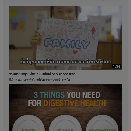
ประกันว่าคุณจะได้รับรายได้เท่ากัน สำหรับข้อมูลโดย
คุณประโยชน์ที่หลากหลายของว่านหางจระเข้
เฉลี่ยเกี่ยวกับงบการเงินล่าสุดสำหรับภูมิภาคที่คุณดำเนิน
เรียนรู้คุณประโยชน์และการจำกัดสารไม่พึงประสงค์
ธุรกิจอยู่นั้น โปรดดูจากเว็บไซต์ Herbalife.com หรือ
MyHerbalife.com
ในทำนองเดียวกัน คำยืนยันจากผู้ใช้จริงที่ระบุว่าสามารถ
ควบคุมน้ำหนักได้มากและ / หรืออย่างรวดเร็ว ไม่ถือว่า
เป็นปริมาณของน้ำหนักที่แต่ละบุคคลจะสามารถทำเช่น
เดียวกันได้ หรืออัตราในการควบคุมน้ำหนักที่บุคคลใด
บุคคลหนึ่งคาดหวังว่าจะทำได้ การควบคุมน้ำหนักของ
แต่ละบุคคลจะขึ้นอยู่กับการเผาผลาญพลังงานเฉพาะ
บุคคล พฤติกรรมการบริโภคและอาหารที่บริโภค น้ำหนัก
เริ่มต้น และรูปแบบการออกกำลังกาย ผู้บริโภคฟอร์มูล่า 1
1:34
วันละสองครั้งเพื่อเป็นส่วนหนึ่งของรูปแบบการดำเนิน
ร่วมสนับสนุนเพื่อช่วยเหลือเด็กๆ ที่ยากลำบาก
ชีวิตที่มีสุขภาพดี โดยทั่วไปสามารถคาดหวังที่จะสามารถ
มีเด็กๆ หลายคนทั่วโลกที่ต้องการความช่วยเหลือ
ควบคุมน้ำหนัได้ประมาณ 0.5-1 ปอนด์ต่อสัปดาห์ ผู้เข้า
ร่วมในการศึกษา 12 สัปดาห์แบบไม่ทราบผลิตภัณฑ์ที่ใช้
0:47
ใช้ฟอร์มูล่า 1 สองครั้งต่อวัน (หนึ่งครั้งเพื่อเป็นอาหารมื้อ
ชาคือหนึ่งในเครื่องดื่มที่ได้รับความนิยม
หลักและอีกหนึ่งครั้งเพื่อเป็นอาหารว่าง) ร่วมกับการรับ
เฮอร์บาไลฟ์ใส่ใจด้านคุณภาพการสกัดชา
ประทานอาหารที่มีแคลอรี่ลดลง และตั้งเป้าหมายการออก
กำลังกายไว้ 30 นาทีต่อวัน ผู้เข้าร่วมเลือกรับประทาน
อาหารที่มีโปรตีนสูงหรืออาหารที่มีโปรตีนในระดับ
มาตรฐาน ผลคือผู้เข้าร่วมในทั้งสองกลุ่มสามารถควบคุม
น้ำหนักได้ 8.5 ปอนด์ สำหรับข้อมูลเกี่ยวกับคำกล่าวอ้าง
ของการควบคุมน้ำหนักในภูมิภาคที่คุณดำเนินธุรกิจอยู่