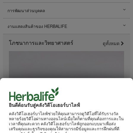
การพัฒนาส่วนบุคคล
งานแสดงสินค้าของ HERBALIFE
โภชนาการและวิทยาศาสตร์
ดูทั้งหมด
ยินดีต้อนรับสู่คลังวิดีโอเฮอร์บาไลฟ์
1:34
คลังวิดีโอเฮอร์บาไลฟ์ช่วยให้คุณสามารถดูวิดีโอที่ได้รับรางวัล
หลายร้อยวิดีโอผ่านทางออนไลน์เมื่อใดก็ตามที่คุณต้องการและใน
อะไรอยู่ในผลิตภัณฑ์ของเฮอร์บาไลฟ์
เวลาที่คุณสะดวก คลังวิดีโอเฮอร์บาไลฟ์ถูกออกแบบมาเพื่อส่ง
ทุกขั้นตอนการผลิตได้รับการควบคุมดูแลอย่างเข้มงวด
เสริมคุณและธุรกิจของคุณให้สามารถมีข้อมูลและการฝึกฝนที่ดี