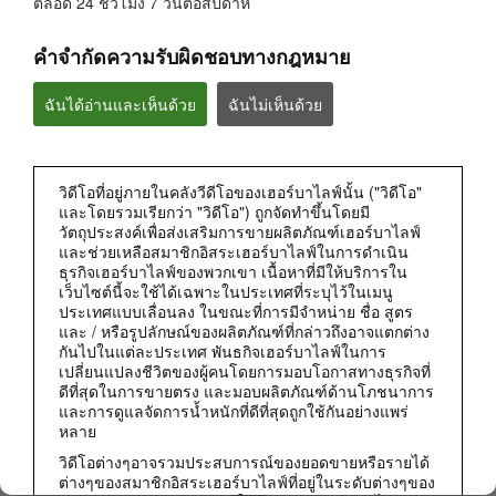
ตลอด 24 ชั่วโมง 7 วันต่อสัปดาห์
คำจำกัดความรับผิดชอบทางกฎหมาย
ฉันได้อ่านและเห็นด้วย
ฉันไม่เห็นด้วย
วิดีโอที่อยู่ภายในคลังวีดีโอของเฮอร์บาไลฟ์นั้น ("วิดีโอ"
และโดยรวมเรียกว่า "วิดีโอ") ถูกจัดทำขึ้นโดยมี
วัตถุประสงค์เพื่อส่งเสริมการขายผลิตภัณฑ์เฮอร์บาไลฟ์
และช่วยเหลือสมาชิกอิสระเฮอร์บาไลฟ์ในการดำเนิน
0:50
ธุรกิจเฮอร์บาไลฟ์ของพวกเขา เนื้อหาที่มีให้บริการใน
สิ่งที่ระบุบนฉลากผลิตภัณฑ์มีอยู่ในนั้นจริงไหม?
เว็บไซต์นี้จะใช้ได้เฉพาะในประเทศที่ระบุไว้ในเมนู
เฮอร์บาไลฟ์ให้ความโปร่งใสของข้อมูลส่วนผสมบนฉลาก
ประเทศแบบเลื่อนลง ในขณะที่การมีจำหน่าย ชื่อ สูตร
และ / หรือรูปลักษณ์ของผลิตภัณฑ์ที่กล่าวถึงอาจแตกต่าง
กันไปในแต่ละประเทศ พันธกิจเฮอร์บาไลฟ์ในการ
เปลี่ยนแปลงชีวิตของผู้คนโดยการมอบโอกาสทางธุรกิจที่
ดีที่สุดในการขายตรง และมอบผลิตภัณฑ์ด้านโภชนาการ
และการดูแลจัดการน้ำหนักที่ดีที่สุดถูกใช้กันอย่างแพร่
หลาย
วิดีโอต่างๆอาจรวมประสบการณ์ของยอดขายหรือรายได้
ต่างๆของสมาชิกอิสระเฮอร์บาไลฟ์ที่อยู่ในระดับต่างๆของ