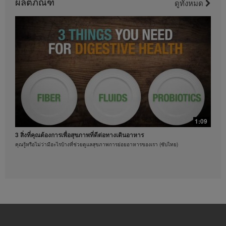
ผลิตภัณฑ์
ลักษณ์อักษรอย่างชัดเจนจาก เฮอร์บาไลฟ์ อินเตอร์
ดูทั้งหมด
เนชั่นแนล ออฟ อเมริกาอิงค์ เป็นสิ่งต้องห้ามอย่าง
เคร่งครัด เฮอร์บาไลฟ์อาจขอให้คุณหยุดการใช้งานวิดีโอ
ได้ทุกเมื่อ
0:37
ออกกำลังกายด้วยท่าบริหารแบบผสม
ท่าบริหารร่างกายที่คุณทำตามได้
1:09
3 สิ่งที่คุณต้องการเพื่อสุขภาพที่ดีต่อทางเดินอาหาร
คุณรู้หรือไม่ว่ามีอะไรบ้างที่ช่วยดูแลสุขภาพการย่อยอาหารของเรา (ซับไทย)
0:21
3 วิธีดูแลสุขภาพหัวใจ
ท่าบริหารร่างกายที่คุณทำตามได้