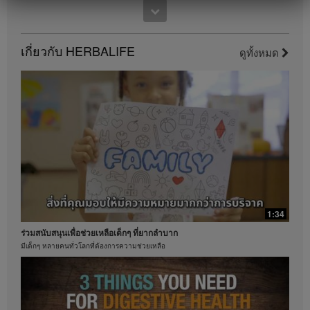
แผนการตลาดและอาศัยอยู่ในประเทศต่างๆ รายได้เหล่า
นี้เป็นรายได้เฉพาะบุคคล (หรือเป็นเพียงตัวอย่าง) ที่นำมา
แสดงและไม่ใช่รายได้โดยเฉลี่ย; หรือไม่ได้เป็นสิ่งรับ
ประกันว่าคุณจะได้รับรายได้เท่ากัน สำหรับข้อมูลโดย
เกี่ยวกับ HERBALIFE
ดูทั้งหมด
เฉลี่ยเกี่ยวกับงบการเงินล่าสุดสำหรับภูมิภาคที่คุณดำเนิน
0:46
ธุรกิจอยู่นั้น โปรดดูจากเว็บไซต์ Herbalife.com หรือ
คุณประโยชน์ที่หลากหลายของว่านหางจระเข้
MyHerbalife.com
เรียนรู้คุณประโยชน์และการจำกัดสารไม่พึงประสงค์
ในทำนองเดียวกัน คำยืนยันจากผู้ใช้จริงที่ระบุว่าสามารถ
ควบคุมน้ำหนักได้มากและ / หรืออย่างรวดเร็ว ไม่ถือว่า
เป็นปริมาณของน้ำหนักที่แต่ละบุคคลจะสามารถทำเช่น
เดียวกันได้ หรืออัตราในการควบคุมน้ำหนักที่บุคคลใด
บุคคลหนึ่งคาดหวังว่าจะทำได้ การควบคุมน้ำหนักของ
แต่ละบุคคลจะขึ้นอยู่กับการเผาผลาญพลังงานเฉพาะ
บุคคล พฤติกรรมการบริโภคและอาหารที่บริโภค น้ำหนัก
เริ่มต้น และรูปแบบการออกกำลังกาย ผู้บริโภคฟอร์มูล่า 1
วันละสองครั้งเพื่อเป็นส่วนหนึ่งของรูปแบบการดำเนิน
ชีวิตที่มีสุขภาพดี โดยทั่วไปสามารถคาดหวังที่จะสามารถ
1:34
ควบคุมน้ำหนัได้ประมาณ 0.5-1 ปอนด์ต่อสัปดาห์ ผู้เข้า
ร่วมสนับสนุนเพื่อช่วยเหลือเด็กๆ ที่ยากลำบาก
ร่วมในการศึกษา 12 สัปดาห์แบบไม่ทราบผลิตภัณฑ์ที่ใช้
ใช้ฟอร์มูล่า 1 สองครั้งต่อวัน (หนึ่งครั้งเพื่อเป็นอาหารมื้อ
มีเด็กๆ หลายคนทั่วโลกที่ต้องการความช่วยเหลือ
หลักและอีกหนึ่งครั้งเพื่อเป็นอาหารว่าง) ร่วมกับการรับ
0:47
ประทานอาหารที่มีแคลอรี่ลดลง และตั้งเป้าหมายการออก
ชาคือหนึ่งในเครื่องดื่มที่ได้รับความนิยม
กำลังกายไว้ 30 นาทีต่อวัน ผู้เข้าร่วมเลือกรับประทาน
อาหารที่มีโปรตีนสูงหรืออาหารที่มีโปรตีนในระดับ
เฮอร์บาไลฟ์ใส่ใจด้านคุณภาพการสกัดชา
มาตรฐาน ผลคือผู้เข้าร่วมในทั้งสองกลุ่มสามารถควบคุม