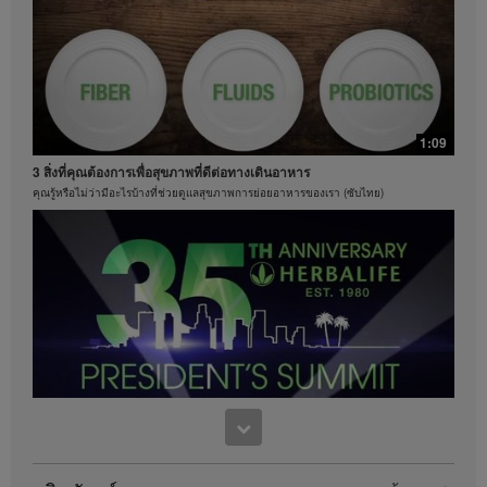
น้ำหนักได้ 8.5 ปอนด์ สำหรับข้อมูลเกี่ยวกับคำกล่าวอ้าง
ของการควบคุมน้ำหนักในภูมิภาคที่คุณดำเนินธุรกิจอยู่
โปรดศึกษาในคู่มือสมาชิกหรือเยี่ยมชมเว็บไซต์
MyHerbalife.com
ทุกคนควรจะปรึกษาแพทย์ของตนเองก่อนเริ่มโปรแกรม
ควบคุมน้ำหนักใดๆ ผลิตภัณฑ์เฮอร์บาไลฟ์สามารถส่ง
1:09
เสริมการดูแลและการควบคุมน้ำหนักเมื่อใช้เป็นส่วนหนึ่ง
ร่วมกับการควบคุมอาหารเท่านั้น แม้ว่าผลิตภัณฑ์บาง
3 สิ่งที่คุณต้องการเพื่อสุขภาพที่ดีต่อทางเดินอาหาร
ชนิดของเฮอร์บาไลฟ์อาจเหมาะที่จะนำมาใช้ทดแทนส่วน
คุณรู้หรือไม่ว่ามีอะไรบ้างที่ช่วยดูแลสุขภาพการย่อยอาหารของเรา (ซับไทย)
หนึ่งของอาหารประจำวันของพวกเขา แต่ก็ไม่ควรถูกนำ
มาใช้ทดแทนการรับประทานอาหารทั้งหมดของบุคคลใดๆ
และควรรับประทานอาหารประจำวันให้เพียงพออย่าง
1:15
น้อยหนึ่งมื้อ
เฮอร์บาไลฟ์ครองอันดับหนึ่งของโลกในด้านเชคโปรตีน
วิดีโอจะมีอยู่เฉพาะในคลังวิดีโอของเฮอร์บาไลฟ์เท่านั้น
ค้นหาคำตอบว่าทำไมเชคเฮอร์บาไลฟ์จึงอร่อย
ซึ่งเป็นกรรมสิทธิ์ของและดูแลจัดการโดยเฮอร์บาไลฟ์
อินเตอร์เนชั่นแนล ออฟ อเมริกา อิงค์ คุณสามารถรับชม
วิดีโอ และหากวิดีโออนุญาตให้ดาวน์โหลดได้ คุณ
สามารถทำซ้ำและเผยแพร่วิดีโอในรูปแบบที่ครบถ้วนเพื่อ
วัตถุประสงค์ในการส่งเสริมธุรกิจเฮอร์บาไลฟ์ของคุณหรือ
ผลิตภัณฑ์เฮอร์บาไลฟ์เท่านั้น อย่างไรก็ตาม คุณไม่
สามารถจำหน่ายหรือแสวงหากำไรจากการทำสำเนาและ
9:38
จัดจำหน่ายวิดีโอ การใช้รูปภาพ เสียง คำบรรยาย หรือ
งานฉลองครบรอบ 35 ปี ของเพรสซิเด้นท์ ทีม ซัมมิท
บัญชีที่อยู่ในวิดีโอโดยไม่ได้รับความยินยอมเป็นลาย
เป็นส่วนหนึ่งของการเฉลิมฉลอง